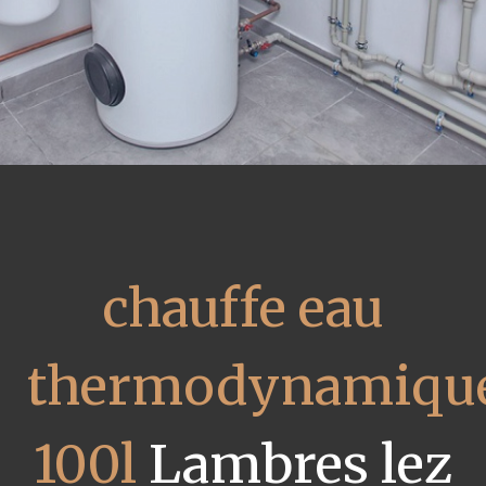
chauffe eau
thermodynamiqu
100l
Lambres lez