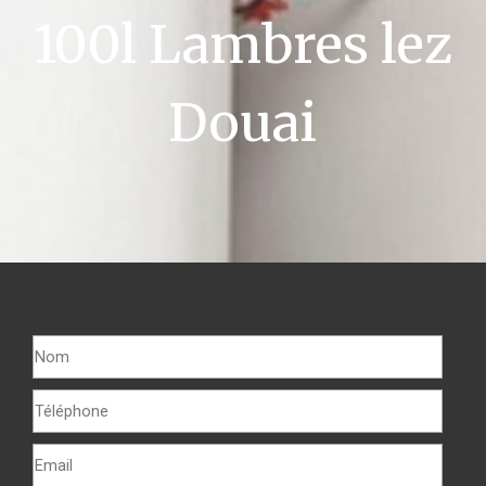
100l Lambres lez
Douai