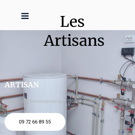
Les 
Artisans
ARTISAN
chauffe eau thermodynamique 100l Lambres lez Douai
09 72 66 89 55