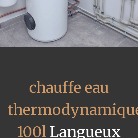
chauffe eau
thermodynamiqu
100l
Langueux