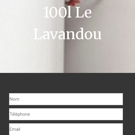
100l Le
Lavandou