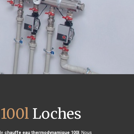
100l
Loches
 de
chauffe eau thermodynamique 100l
. Nous