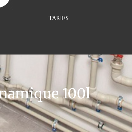
TARIFS
namique 100l