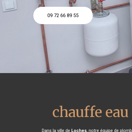
09 72 66 89 55
chauffe ea
Dans la ville de
Loches
, notre équipe de plombi