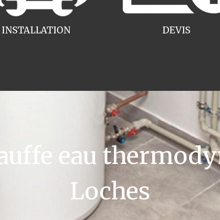
INSTALLATION
DEVIS
uffe eau thermody
Loches