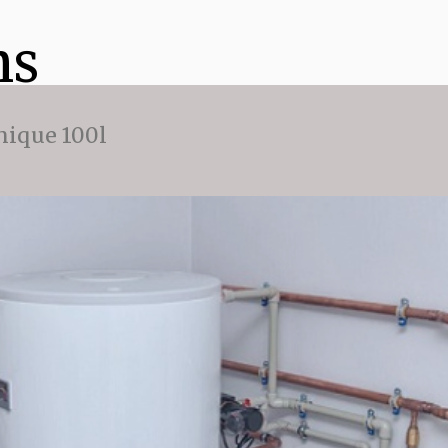
ns
ique 100l