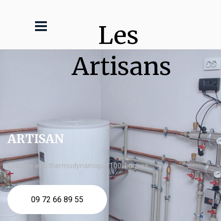
Les 
Artisans
ARTISAN
chauffe eau thermodynamique 100l Lognes
09 72 66 89 55