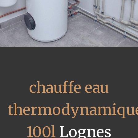
chauffe eau
thermodynamiqu
100l
Lognes