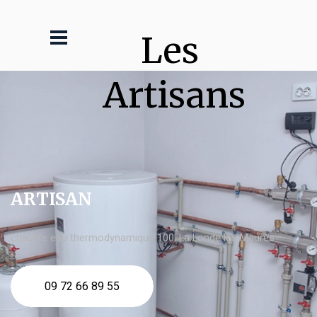
Les 
Artisans
ARTISAN
chauffe eau thermodynamique 100l La Londe les Maures
09 72 66 89 55