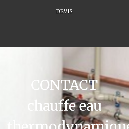
DEVIS
CONTACT
chauffe eau
thermodynamiqu