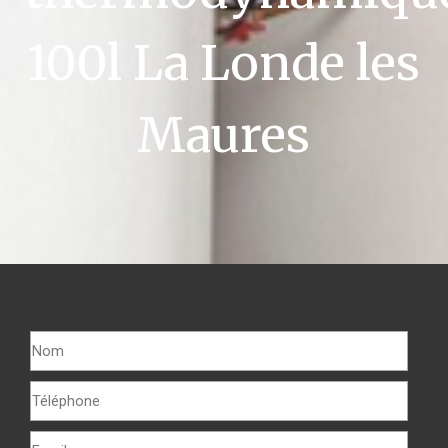
100l La Londe les
Maures