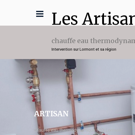
Les Artisa
chauffe eau thermodynam
Intervention sur Lormont et sa région
ARTISAN
chauffe eau thermodynamique 100l Lormont