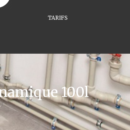
TARIFS
namique 100l