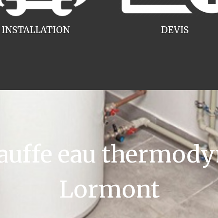
INSTALLATION
DEVIS
uffe eau thermody
Lormont