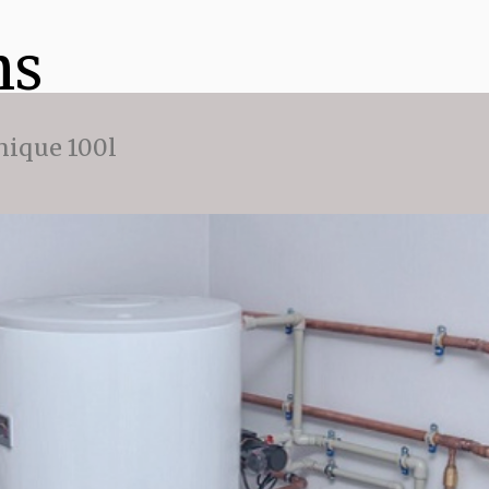
ns
ique 100l