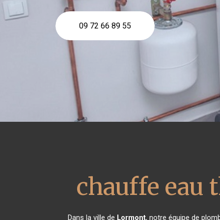
09 72 66 89 55
chauffe eau
Dans la ville de
Lormont
, notre équipe de plomb