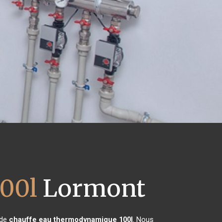
00l
Lormont
 de
chauffe eau thermodynamique 100l
. Nous