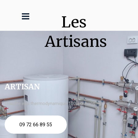
Les 
Artisans
ARTISAN
chauffe eau thermodynamique 100l Louhans
09 72 66 89 55