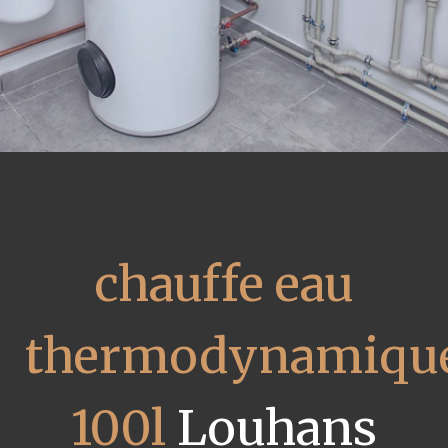
chauffe eau
thermodynamiqu
100l
Louhans