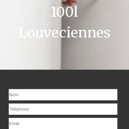
100l
Louveciennes