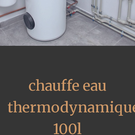
chauffe eau
thermodynamiqu
100l