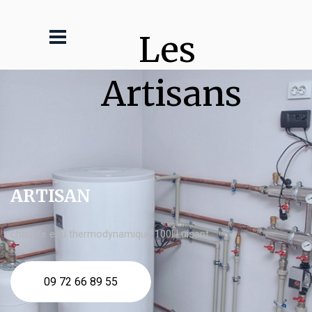
Les 
Artisans
ARTISAN
chauffe eau thermodynamique 100l Luisant
09 72 66 89 55