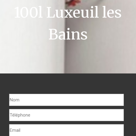
100l Luxeuil les
Bains