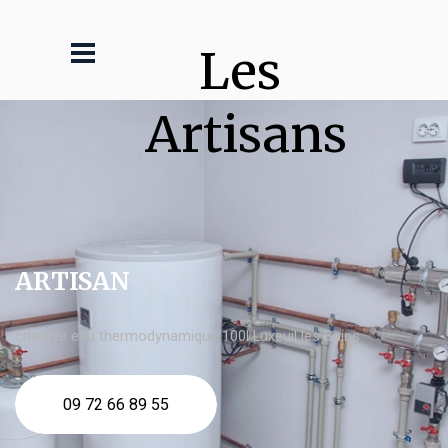
Les 
Artisans
ARTISAN
chauffe eau thermodynamique 100l Luxeuil les Bains
09 72 66 89 55