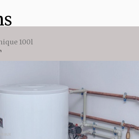
ns
ique 100l
n
meaux