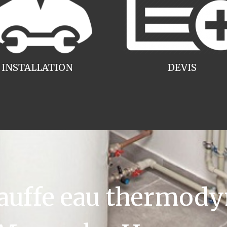
INSTALLATION
DEVIS
uffe eau thermody