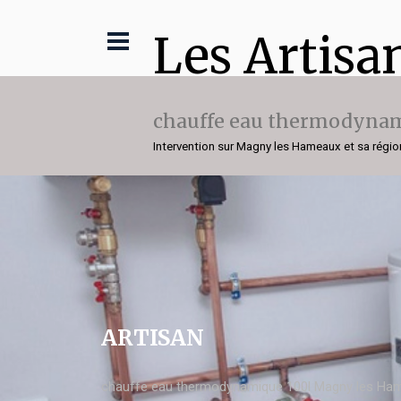
Les Artisa
chauffe eau thermodynam
Intervention sur Magny les Hameaux et sa régio
ARTISAN
chauffe eau thermodynamique 100l Magny les Ha