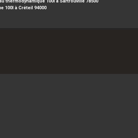
u thermodynamique 100l à Sartrouville 78500
 100l à Créteil 94000