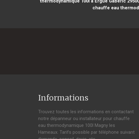
thermodynamique 100l à Ergué Gabéric 2950
chauffe eau thermody
Informations
Trouvez toutes les informations en contactant
notre dépanneur ou installateur pour chauffe
eau thermodynamique 100l Magny les
Hameaux. Tarifs possible par téléphone suivant
demande, conseil, devis, etc.