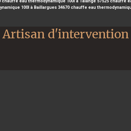
0
chauffe eau thermodynamique 100l à Talange 57525
chauffe ea
namique 100l à Baillargues 34670
chauffe eau thermodynamique
Artisan d'intervention