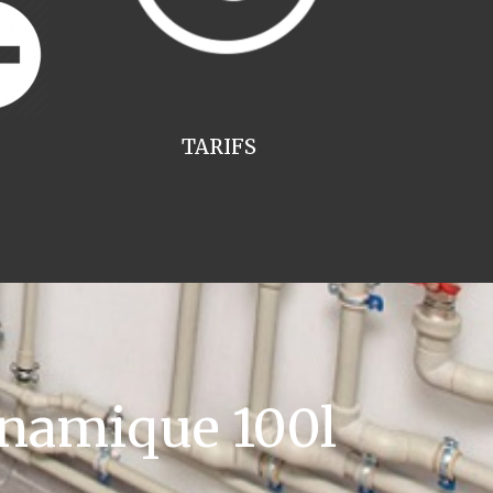
TARIFS
namique 100l