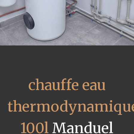
chauffe eau
thermodynamiqu
100l
Manduel