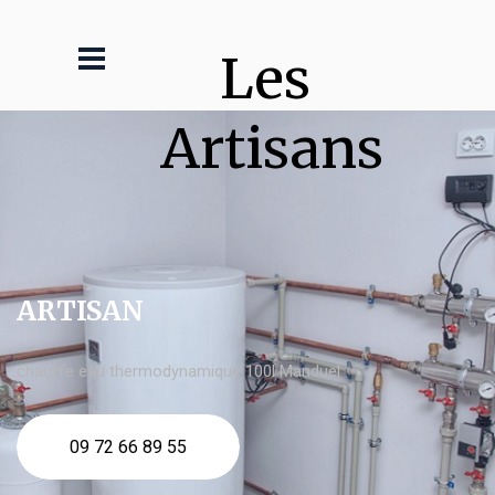
Les 
Artisans
ARTISAN
chauffe eau thermodynamique 100l Manduel
09 72 66 89 55