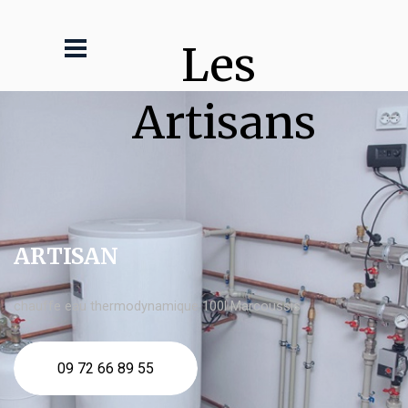
Les 
Artisans
ARTISAN
chauffe eau thermodynamique 100l Marcoussis
09 72 66 89 55