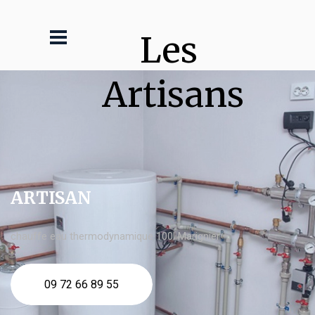
Les 
Artisans
ARTISAN
chauffe eau thermodynamique 100l Marignier
09 72 66 89 55