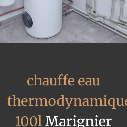
chauffe eau
thermodynamiqu
100l
Marignier