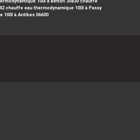
ermodynamique 100l à Betton 35830
chauffe
42
chauffe eau thermodynamique 100l à Passy
 100l à Antibes 06600