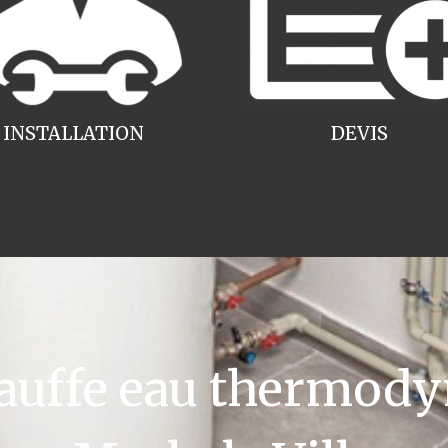
INSTALLATION
DEVIS
uffe eau thermody