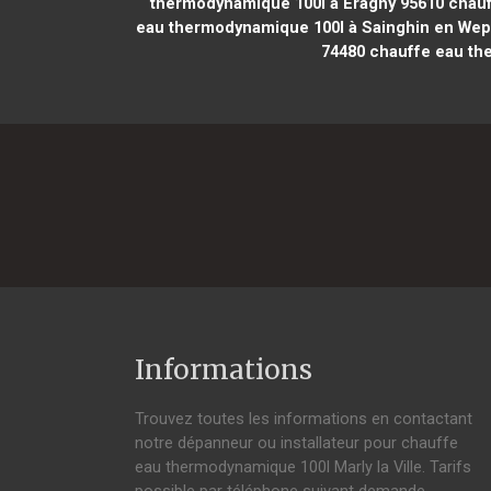
thermodynamique 100l à Éragny 95610
chauf
eau thermodynamique 100l à Sainghin en Wep
74480
chauffe eau the
Informations
Trouvez toutes les informations en contactant
notre dépanneur ou installateur pour chauffe
eau thermodynamique 100l Marly la Ville. Tarifs
possible par téléphone suivant demande,