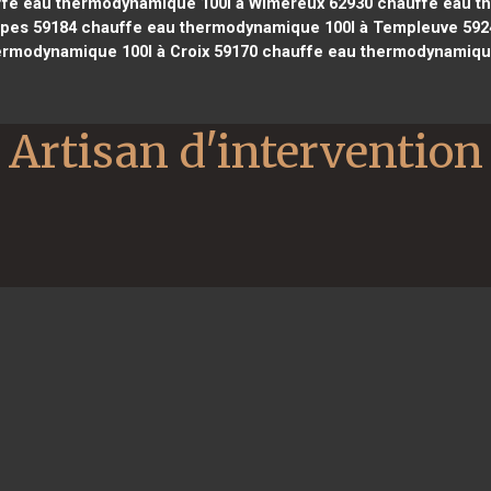
fe eau thermodynamique 100l à Wimereux 62930
chauffe eau th
pes 59184
chauffe eau thermodynamique 100l à Templeuve 592
rmodynamique 100l à Croix 59170
chauffe eau thermodynamique
Artisan d'intervention