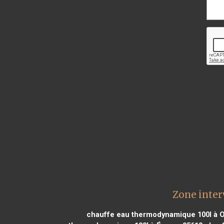
Zone inter
chauffe eau thermodynamique 100l à Oc