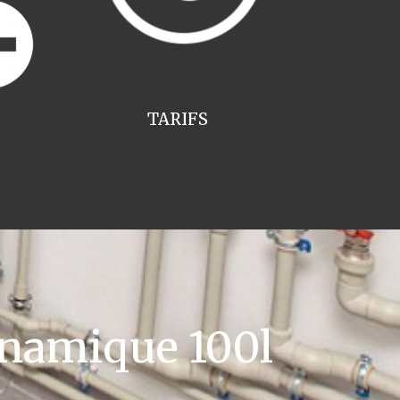
TARIFS
namique 100l