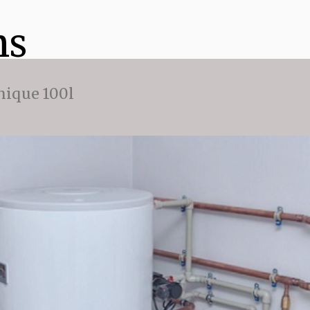
ns
ique 100l