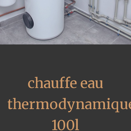
chauffe eau
thermodynamiqu
100l