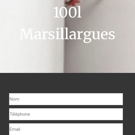
100l
Marsillargues