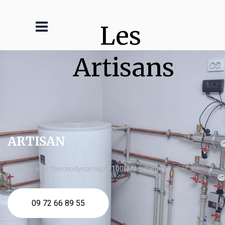
Les 
Artisans
ARTISAN
chauffe eau thermodynamique 100l Marsillargues
09 72 66 89 55