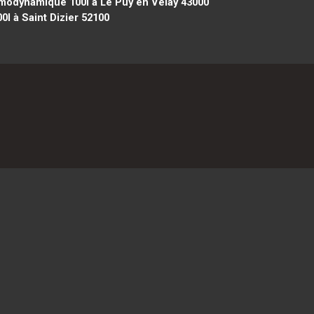
modynamique 100l à Le Puy en Velay 43000
 à Saint Dizier 52100