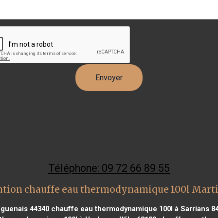
Téléphone: 09 72 66 89 55
ntion chauffe eau thermodynamique 100l Martig
uguenais 44340
chauffe eau thermodynamique 100l à Sarrians 8