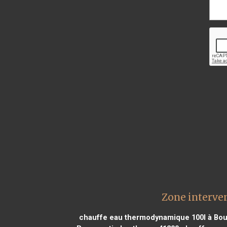
Zone interve
chauffe eau thermodynamique 100l à Bo