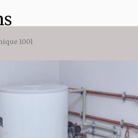
ns
ique 100l
alle