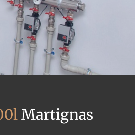
00l
Martignas