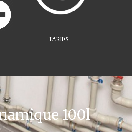
TARIFS
namique 100l