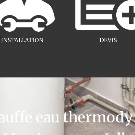
INSTALLATION
DEVIS
uffe eau thermody