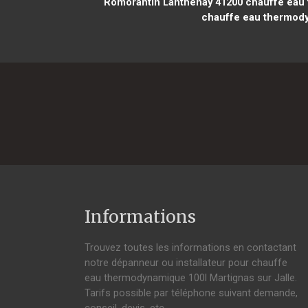
Romorantin Lanthenay 41200
chauffe eau 
chauffe eau thermody
Informations
Trouvez toutes les informations en contactant
notre dépanneur ou installateur pour chauffe
eau thermodynamique 100l Martignas sur Jalle.
Tarifs possible par téléphone suivant demande,
conseil, devis, etc.