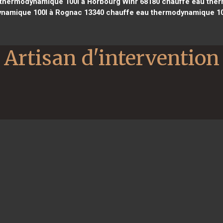
thermodynamique 100l à Horbourg Wihr 68180
chauffe eau ther
namique 100l à Rognac 13340
chauffe eau thermodynamique 100l
Artisan d'intervention