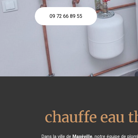
09 72 66 89 55
chauffe eau
Dans la ville de
Maxéville
, notre équipe de plomb