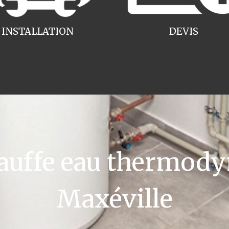
INSTALLATION
DEVIS
uffe eau thermody
Maxéville