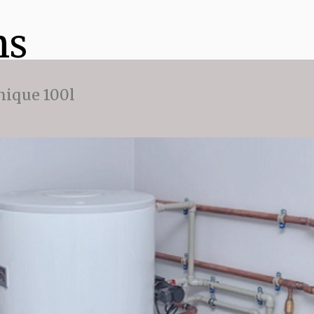
ns
ique 100l