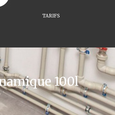
TARIFS
namique 100l