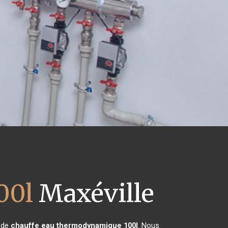
00l
Maxéville
n de
chauffe eau thermodynamique 100l
. Nous