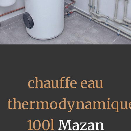
chauffe eau
thermodynamiqu
100l
Mazan