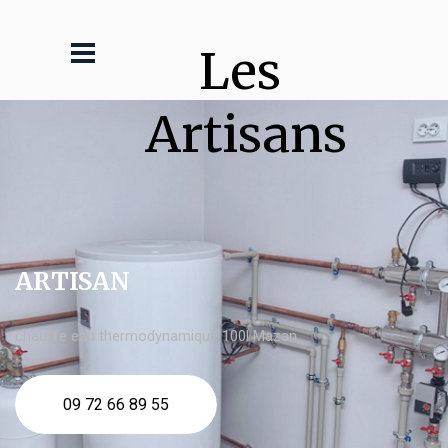
Les 
Artisans
ARTISAN
chauffe eau thermodynamique 100l Mazan
09 72 66 89 55