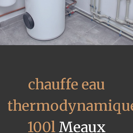
chauffe eau
thermodynamiqu
100l
Meaux