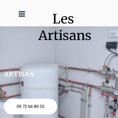
Les 
Artisans
ARTISAN
chauffe eau thermodynamique 100l Meaux
09 72 66 89 55