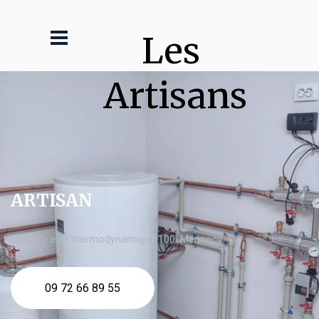
Les 
Artisans
ARTISAN
chauffe eau thermodynamique 100l Mennecy
09 72 66 89 55