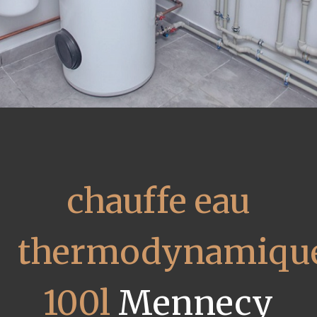
chauffe eau
thermodynamiqu
100l
Mennecy