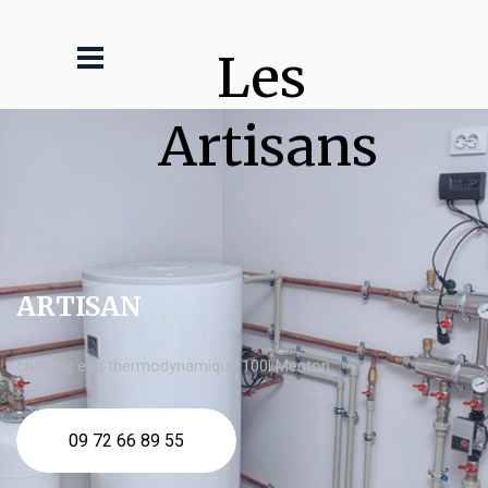
Les 
Artisans
ARTISAN
chauffe eau thermodynamique 100l Menton
09 72 66 89 55