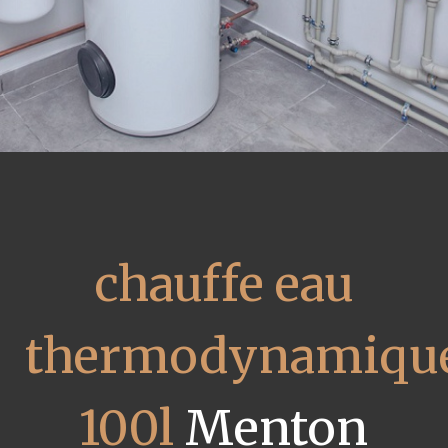
chauffe eau
thermodynamiqu
100l
Menton