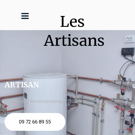
Les 
Artisans
ARTISAN
chauffe eau thermodynamique 100l Metz
09 72 66 89 55