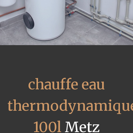
chauffe eau
thermodynamiqu
100l
Metz