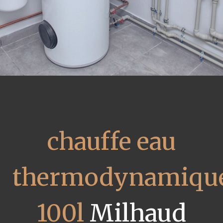
chauffe eau
thermodynamiqu
100l
Milhaud