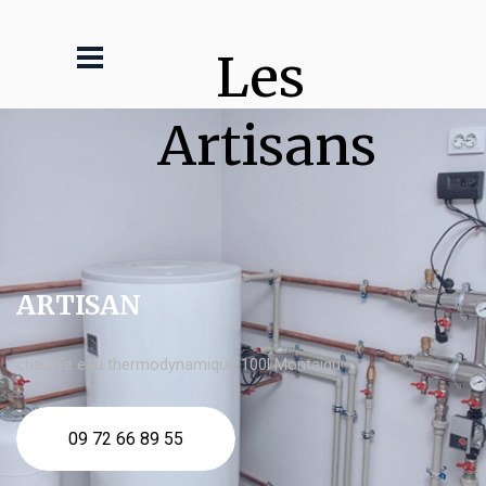
Les 
Artisans
ARTISAN
chauffe eau thermodynamique 100l Montaigu
09 72 66 89 55