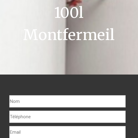
100l
Montfermeil