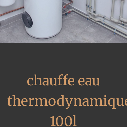
chauffe eau
thermodynamiqu
100l