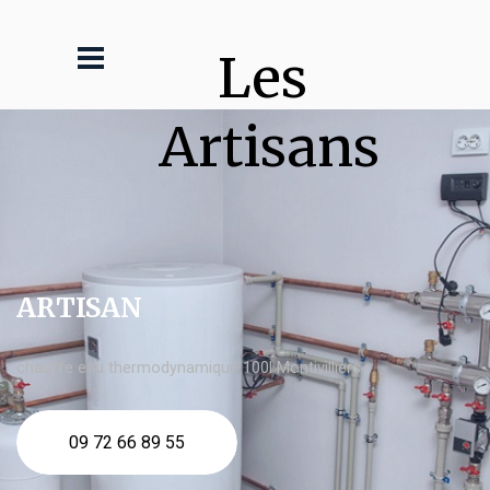
Les 
Artisans
ARTISAN
chauffe eau thermodynamique 100l Montivilliers
09 72 66 89 55