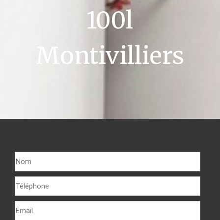
100l
Montivilliers