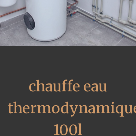
chauffe eau
thermodynamiqu
100l