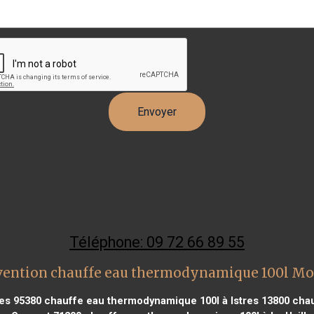
Téléphone: 09 72 66 89 55
vention chauffe eau thermodynamique 100l M
es 95380
chauffe eau thermodynamique 100l à Istres 13800
chau