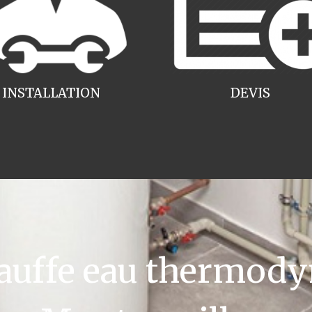
INSTALLATION
DEVIS
uffe eau thermody