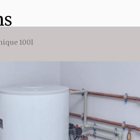
ns
ique 100l