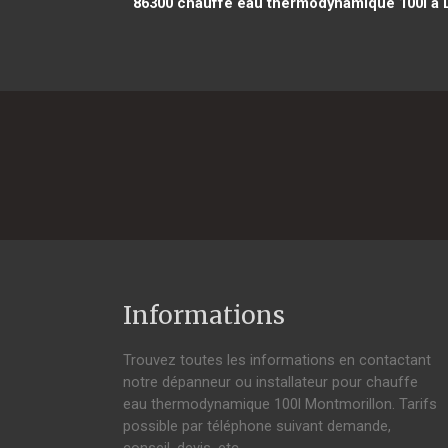
86300
chauffe eau thermodynamique 100l à 
Informations
Trouvez toutes les informations en contactant
notre dépanneur ou installateur pour chauffe
eau thermodynamique 100l Montmorillon. Tarifs
possible par téléphone suivant demande,
conseil, devis, etc.