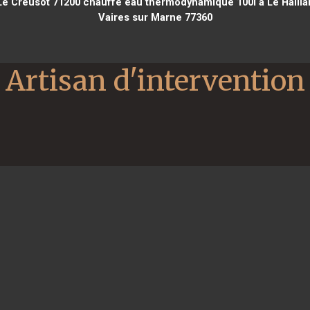
Le Creusot 71200
chauffe eau thermodynamique 100l à Le Hailla
Vaires sur Marne 77360
Artisan d'intervention