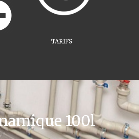
TARIFS
namique 100l