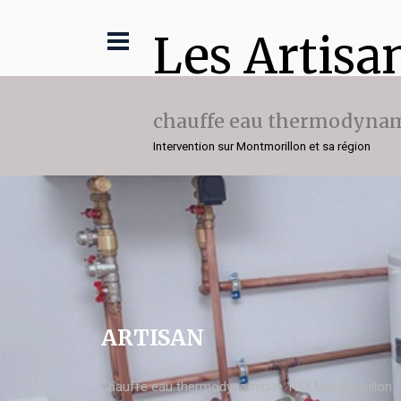
Les Artisa
chauffe eau thermodynam
Intervention sur Montmorillon et sa région
ARTISAN
chauffe eau thermodynamique 100l Montmorillon