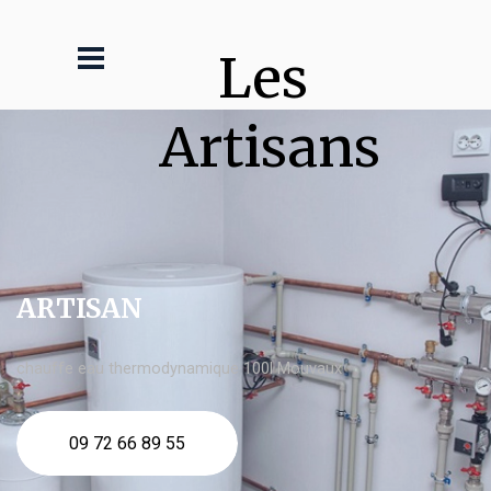
Les 
Artisans
ARTISAN
chauffe eau thermodynamique 100l Mouvaux
09 72 66 89 55