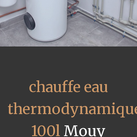
chauffe eau
thermodynamiqu
100l
Mouy