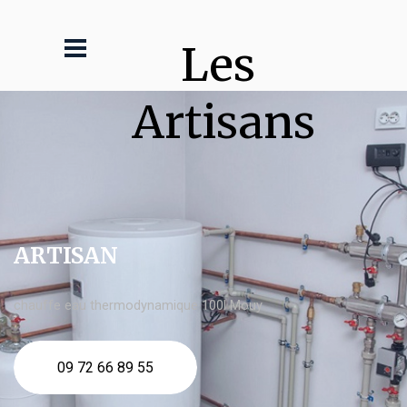
Les 
Artisans
ARTISAN
chauffe eau thermodynamique 100l Mouy
09 72 66 89 55