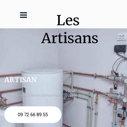
Les 
Artisans
ARTISAN
chauffe eau thermodynamique 100l Nantes
09 72 66 89 55