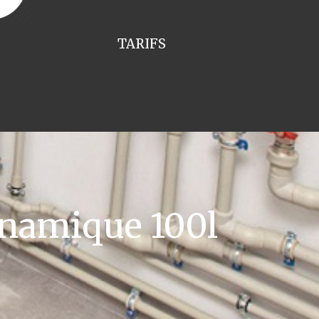
TARIFS
namique 100l