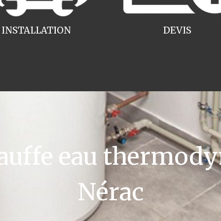
INSTALLATION
DEVIS
uffe eau thermody
Nérac