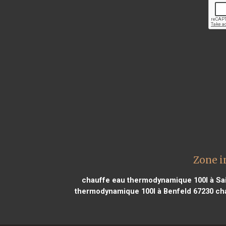
Zone i
chauffe eau thermodynamique 100l à Sai
thermodynamique 100l à Benfeld 67230
cha