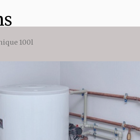
ns
ique 100l