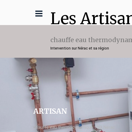
Les Artisa
chauffe eau thermodynam
Intervention sur Nérac et sa région
ARTISAN
chauffe eau thermodynamique 100l Nérac