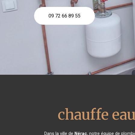
09 72 66 89 55
chauffe ea
Dans la ville de
Nérac
, notre équipe de plombi