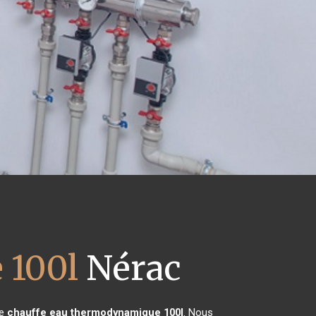
 100l
Nérac
de
chauffe eau thermodynamique 100l
. Nous