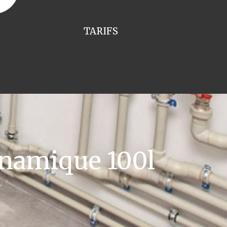
TARIFS
namique 100l