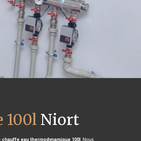
 100l
Niort
e
chauffe eau thermodynamique 100l
. Nous