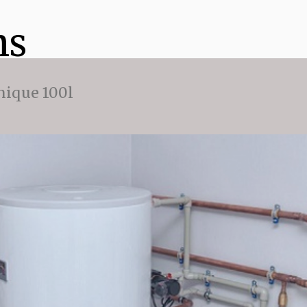
ns
ique 100l