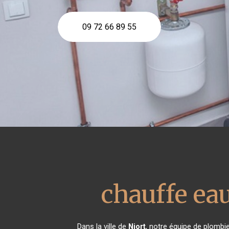
09 72 66 89 55
chauffe e
Dans la ville de
Niort
, notre équipe de plombie