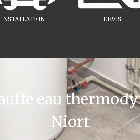
INSTALLATION
DEVIS
uffe eau thermody
Niort