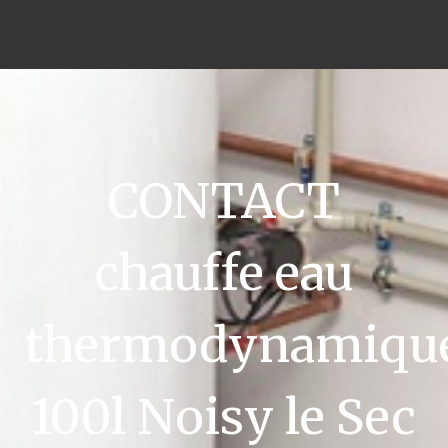
CONTACT
chauffe eau
thermodynamiqu
100l Noisy le Sec