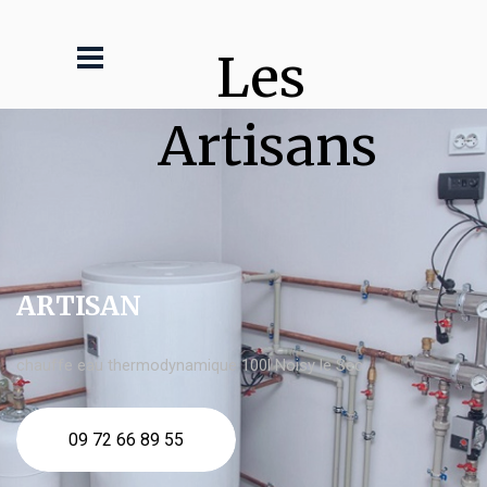
Les 
Artisans
ARTISAN
chauffe eau thermodynamique 100l Noisy le Sec
09 72 66 89 55