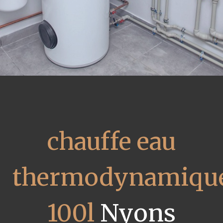
chauffe eau
thermodynamiqu
100l
Nyons