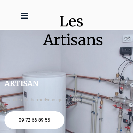
Les 
Artisans
ARTISAN
chauffe eau thermodynamique 100l Nyons
09 72 66 89 55