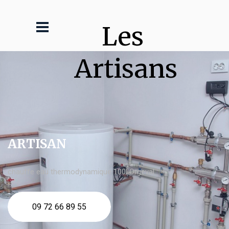
Les 
Artisans
ARTISAN
chauffe eau thermodynamique 100l Orgeval
09 72 66 89 55