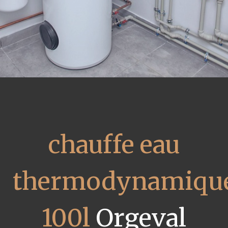
chauffe eau
thermodynamiqu
100l
Orgeval