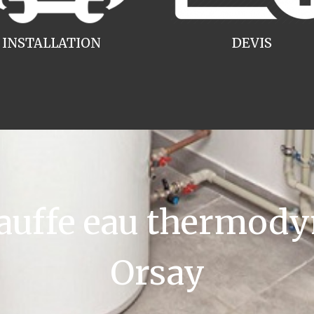
INSTALLATION
DEVIS
uffe eau thermody
Orsay