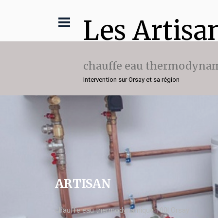
Les Artisa
chauffe eau thermodynam
Intervention sur Orsay et sa région
ARTISAN
chauffe eau thermodynamique 100l Orsay