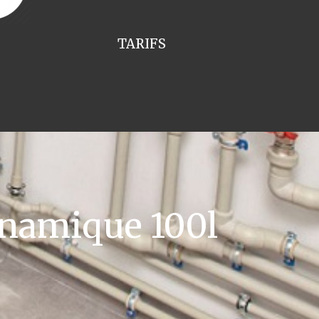
TARIFS
namique 100l