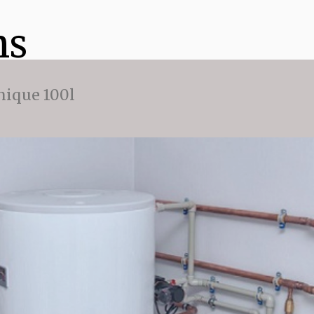
ns
ique 100l