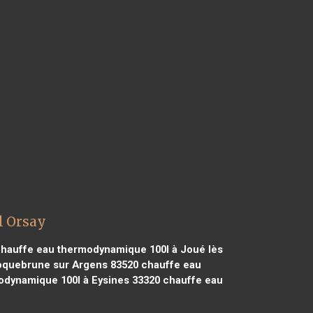
l Orsay
hauffe eau thermodynamique 100l à Joué lès
oquebrune sur Argens 83520
chauffe eau
dynamique 100l à Eysines 33320
chauffe eau