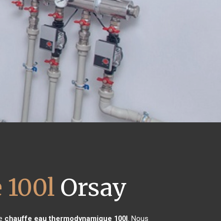
 100l
Orsay
de
chauffe eau thermodynamique 100l
. Nous