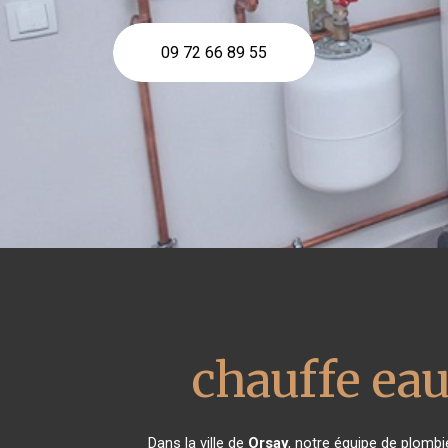
09 72 66 89 55
chauffe ea
Dans la ville de
Orsay
, notre équipe de plombi