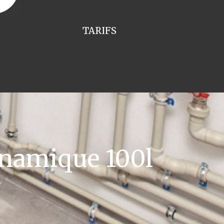
TARIFS
namique 100l