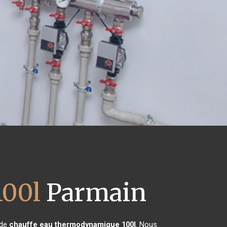
100l
Parmain
 de
chauffe eau thermodynamique 100l
. Nous