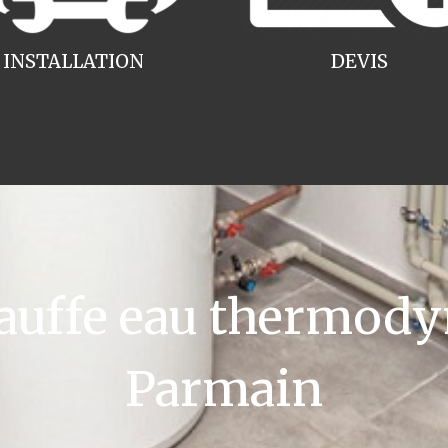
INSTALLATION
DEVIS
uffe eau thermody
Parmain