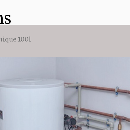
ns
ique 100l