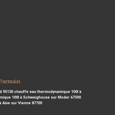
 Parmain
d 95130
chauffe eau thermodynamique 100l à
mique 100l à Schweighouse sur Moder 67590
 Aixe sur Vienne 87700