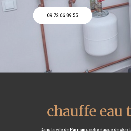
09 72 66 89 55
chauffe eau
Dans la ville de
Parmain
, notre équipe de plomb