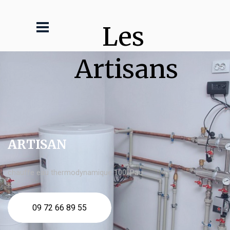
Les 
Artisans
ARTISAN
chauffe eau thermodynamique 100l Pau
09 72 66 89 55