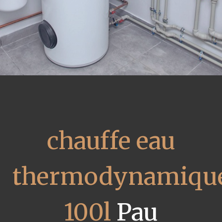
chauffe eau
thermodynamiqu
100l
Pau