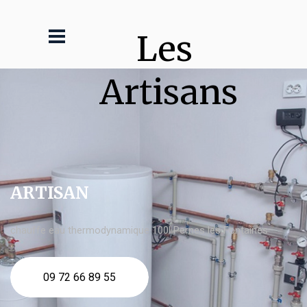
Les 
Artisans
ARTISAN
chauffe eau thermodynamique 100l Pernes les Fontaines
09 72 66 89 55