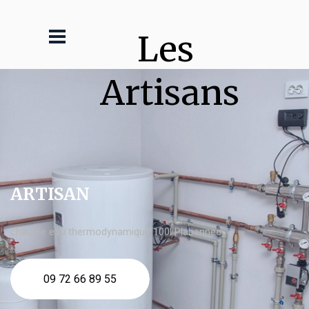
Les 
Artisans
ARTISAN
chauffe eau thermodynamique 100l Plabennec
09 72 66 89 55