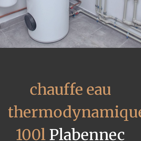
chauffe eau
thermodynamiqu
100l
Plabennec