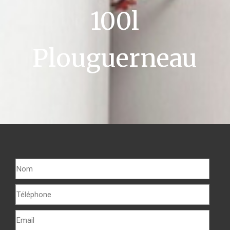
100l
Plouguerneau