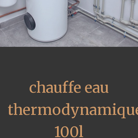
chauffe eau
thermodynamiqu
100l