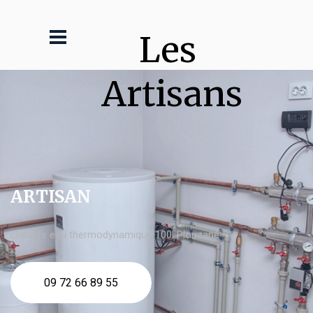
Les 
Artisans
ARTISAN
chauffe eau thermodynamique 100l Plouzané
09 72 66 89 55