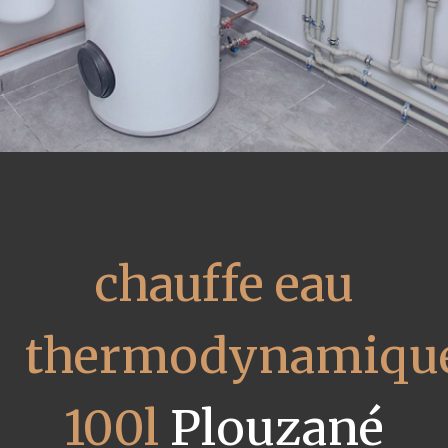
chauffe eau
thermodynamiqu
100l
Plouzané