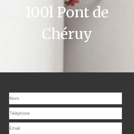
100l Pont de
Chéruy