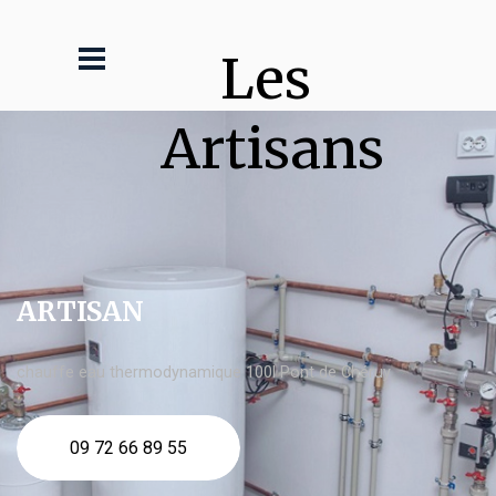
Les 
Artisans
ARTISAN
chauffe eau thermodynamique 100l Pont de Chéruy
09 72 66 89 55