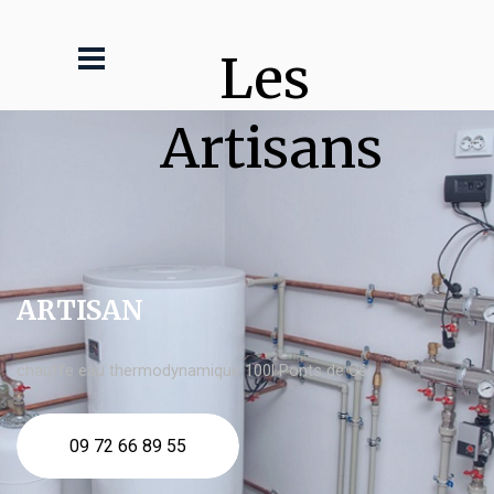
Les 
Artisans
ARTISAN
chauffe eau thermodynamique 100l Ponts de Cé
09 72 66 89 55