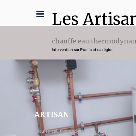
Les Artisa
chauffe eau thermodynam
Intervention sur Pornic et sa région
ARTISAN
chauffe eau thermodynamique 100l Pornic