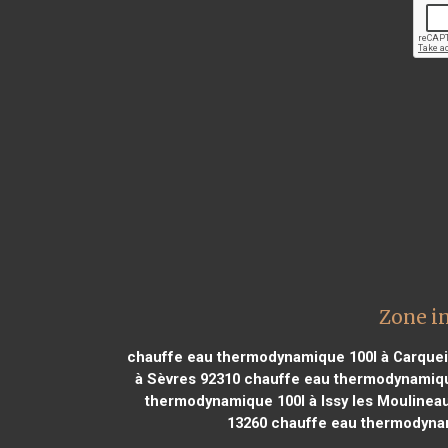
Zone i
chauffe eau thermodynamique 100l à Carque
à Sèvres 92310
chauffe eau thermodynamique 
thermodynamique 100l à Issy les Moulinea
13260
chauffe eau thermodynami