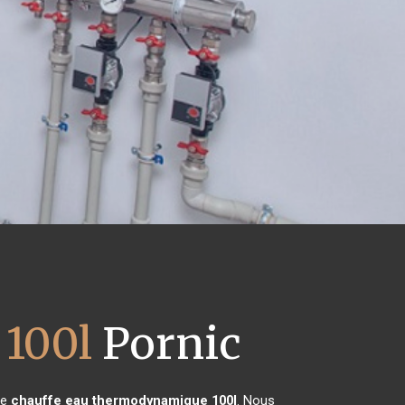
100l
Pornic
de
chauffe eau thermodynamique 100l
. Nous