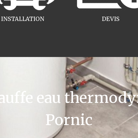
INSTALLATION
DEVIS
uffe eau thermody
Pornic