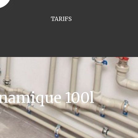
TARIFS
namique 100l