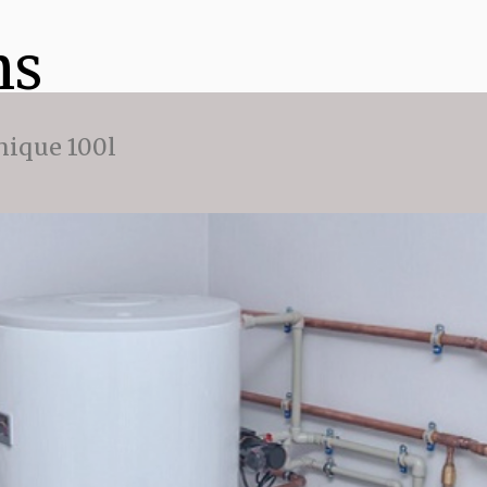
ns
ique 100l