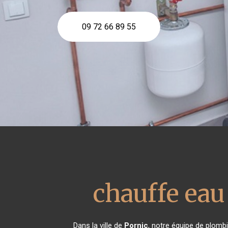
09 72 66 89 55
chauffe ea
Dans la ville de
Pornic
, notre équipe de plombi