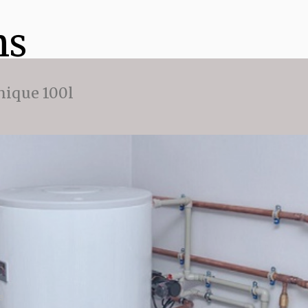
ns
ique 100l
e