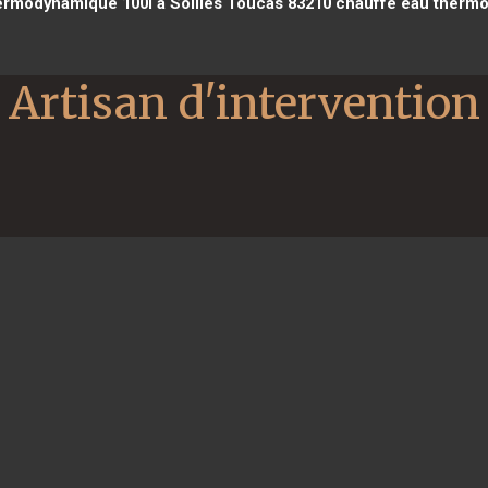
rmodynamique 100l à Solliès Toucas 83210
chauffe eau thermod
Artisan d'intervention