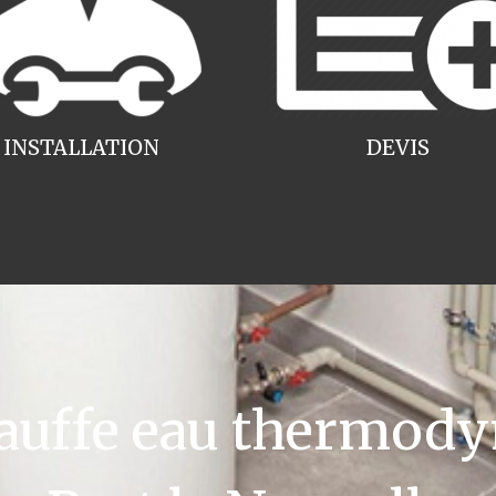
INSTALLATION
DEVIS
uffe eau thermody