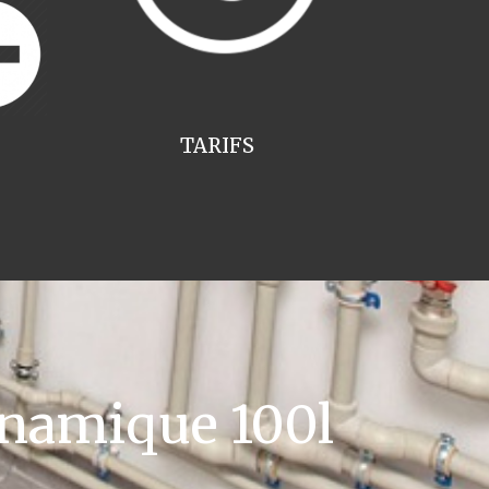
TARIFS
namique 100l