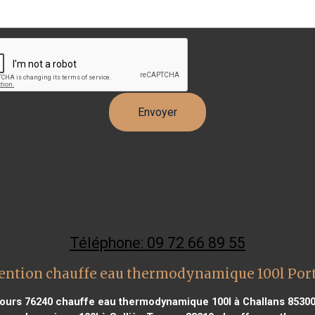
Téléphone: 09 72 66 89 55
ention chauffe eau thermodynamique 100l Port
ours 76240
chauffe eau thermodynamique 100l à Challans 8530