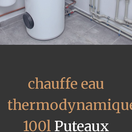
chauffe eau
thermodynamiqu
100l
Puteaux