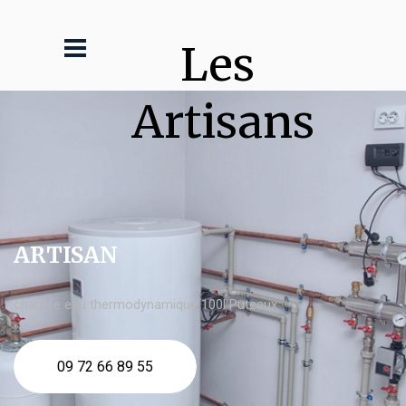
Les 
Artisans
ARTISAN
chauffe eau thermodynamique 100l Puteaux
09 72 66 89 55