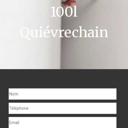
100l
Quiévrechain