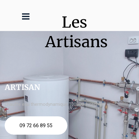
Les 
Artisans
ARTISAN
chauffe eau thermodynamique 100l Quiévrechain
09 72 66 89 55