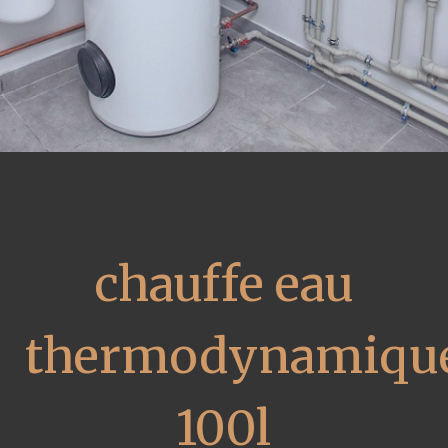
chauffe eau
thermodynamiqu
100l